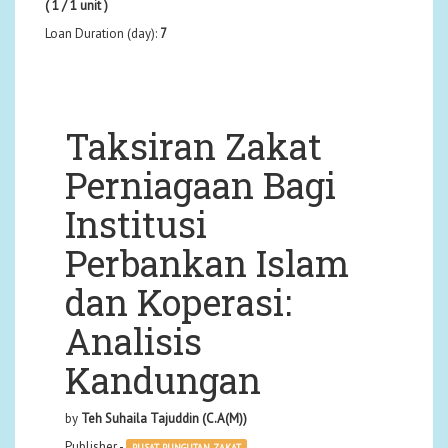
( 1 / 1 unit )
Loan Duration (day):
7
Taksiran Zakat
Perniagaan Bagi
Institusi
Perbankan Islam
dan Koperasi:
Analisis
Kandungan
by
Teh Suhaila Tajuddin (C.A(M))
Publisher -
PUSAT PUNGUTAN ZAKAT