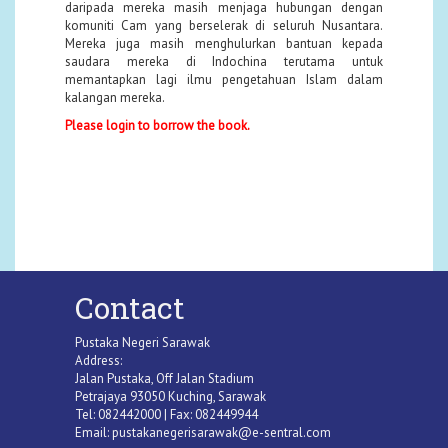
daripada mereka masih menjaga hubungan dengan
komuniti Cam yang berselerak di seluruh Nusantara.
Mereka juga masih menghulurkan bantuan kepada
saudara mereka di Indochina terutama untuk
memantapkan lagi ilmu pengetahuan Islam dalam
kalangan mereka.
Please login to borrow the book.
Contact
Pustaka Negeri Sarawak
Address:
Jalan Pustaka, Off Jalan Stadium
Petrajaya 93050 Kuching, Sarawak
Tel: 082442000 | Fax: 082449944
Email:
pustakanegerisarawak@e-sentral.com