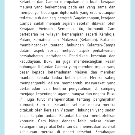
Kelantan dan Campa merupakan dua buah kerajaan
Melayu yang berkembang pada era yang sama dan
mempunyai hubungan diplomatik yang erat walaupun
terletak jauh dari segi geografi. Bagaimanapun, kerajaan
Campa sudah menjadi sejarah setelah ditawan oleh
Kerajaan Vietnam. Semenjak itu, komuniti Cam
bertebaran ke wilayah berhampiran seperti Kemboja,
Patani, Sumatera dan Malaysia (Kelantan). Buku ini
membincangkan tentang hubungan Kelantan-Campa
dalam aspek sosial meliputi aspek perkahwinan,
persahabatan, pertahanan, Pendidikan, kesenian dan
kebudayaan. Buku ini juga membincangkan kesan
hubungan Kelantan-Campa yang memberi impak yang
besar kepada ketamadunan Melayu dan memberi
manfaat kepada kedua belah pihak. Mereka saling
mempengaruhi dalam membentuk masyarakat yang
bertamadun dan berilmu pengetahuan di samping
menjaga kepentingan agama, bangsa dan negara. Buku
ini juga turut memperincikan tentang penghijrahan
komuniti Cam ke Kelantan selepas negara mereka
ditakluk oleh Kerajaan Vietnam. Hubungan yang sudah
sedia terjalin antara Kelantan-Campa membolehkan
komuniti Cam hidup dengan lebih selesa dalam
kalangan masyarakat Kelantan dan meneruskan survival
kehidupan mereka di negeri tersebut. Sebahagian