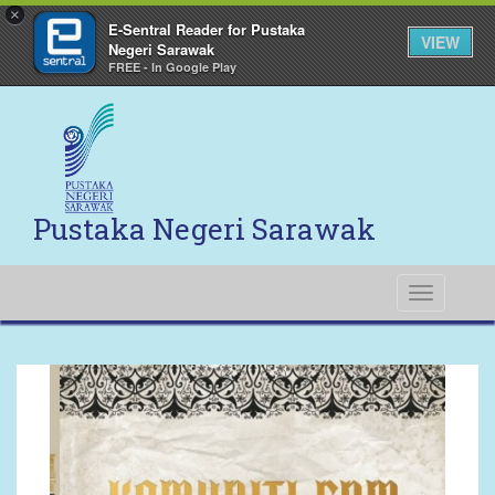
×
E-Sentral Reader for Pustaka
VIEW
Negeri Sarawak
FREE - In Google Play
Pustaka Negeri Sarawak
Toggle
navigati