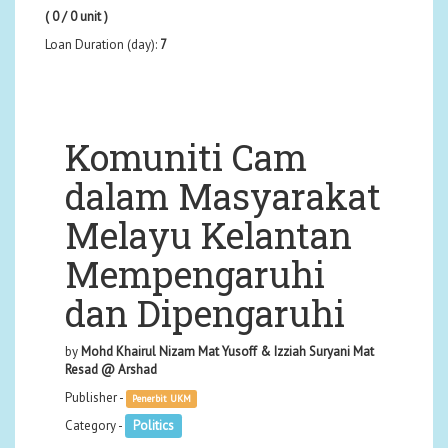
( 0 / 0 unit )
Loan Duration (day):
7
Komuniti Cam
dalam Masyarakat
Melayu Kelantan
Mempengaruhi
dan Dipengaruhi
by
Mohd Khairul Nizam Mat Yusoff & Izziah Suryani Mat
Resad @ Arshad
Publisher -
Penerbit UKM
Category -
Politics